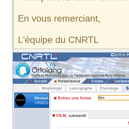
En vous remerciant,
L'équipe du CNRTL
Accueil
Portail lexical
Corpus
Lexique
Morphologie
Lexicographie
Etymologie
S
Entrez une forme
Dicosyn
CRISCO
FILM
, substantif