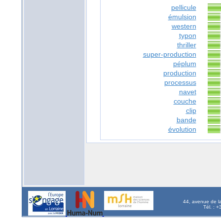
pellicule
émulsion
western
typon
thriller
super-production
péplum
production
processus
navet
couche
clip
bande
évolution
44, avenue de l
Tél. : 