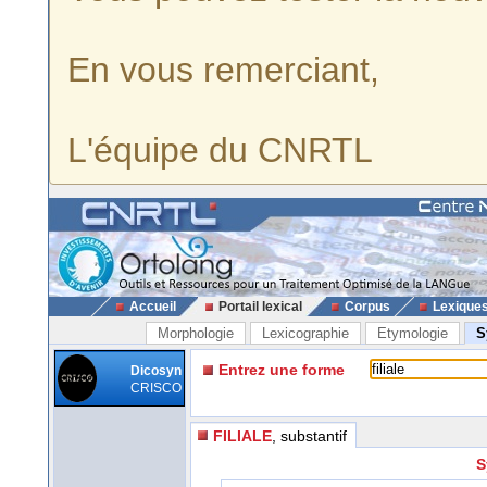
En vous remerciant,
L'équipe du CNRTL
Accueil
Portail lexical
Corpus
Lexique
Morphologie
Lexicographie
Etymologie
S
Entrez une forme
Dicosyn
CRISCO
FILIALE
, substantif
S