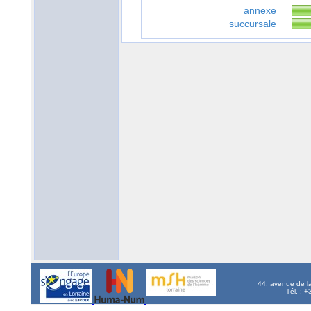
annexe
succursale
44, avenue de l
Tél. : 