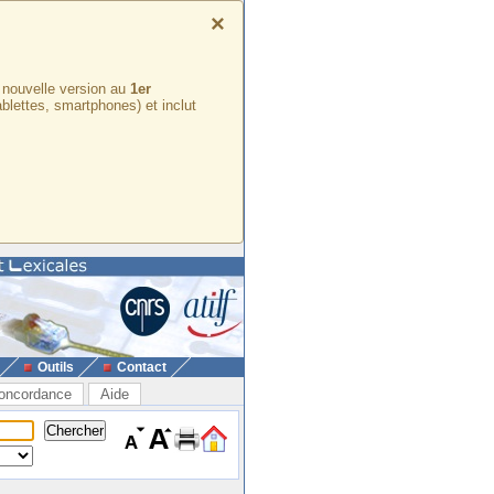
×
e nouvelle version au
1er
ablettes, smartphones) et inclut
Outils
Contact
oncordance
Aide