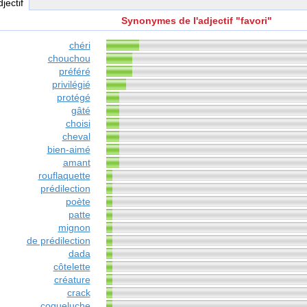
djectif
Synonymes de l'adjectif "favori"
chéri
chouchou
préféré
privilégié
protégé
gâté
choisi
cheval
bien-aimé
amant
rouflaquette
prédilection
poète
patte
mignon
de prédilection
dada
côtelette
créature
crack
coqueluche