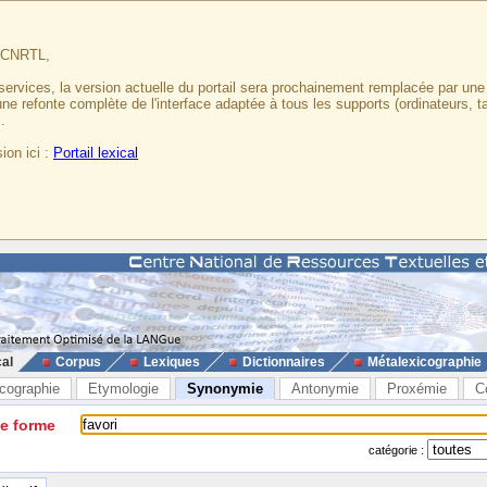
u CNRTL,
services, la version actuelle du portail sera prochainement remplacée par un
 une refonte complète de l'interface adaptée à tous les supports (ordinateurs, t
.
ion ici :
Portail lexical
cal
Corpus
Lexiques
Dictionnaires
Métalexicographie
cographie
Etymologie
Synonymie
Antonymie
Proxémie
C
ne forme
catégorie :