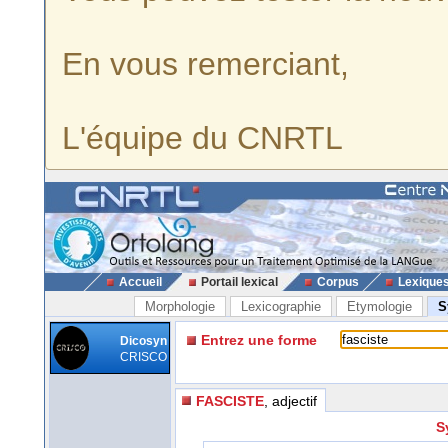
En vous remerciant,
L'équipe du CNRTL
Accueil
Portail lexical
Corpus
Lexique
Morphologie
Lexicographie
Etymologie
S
Entrez une forme
Dicosyn
CRISCO
FASCISTE
, adjectif
S