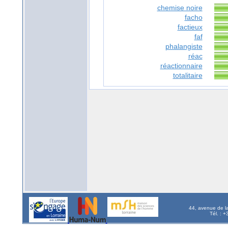
chemise noire
facho
factieux
faf
phalangiste
réac
réactionnaire
totalitaire
44, avenue de l
Tél. : 