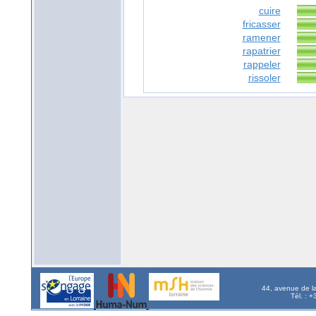
cuire
fricasser
ramener
rapatrier
rappeler
rissoler
44, avenue de l
Tél. : 