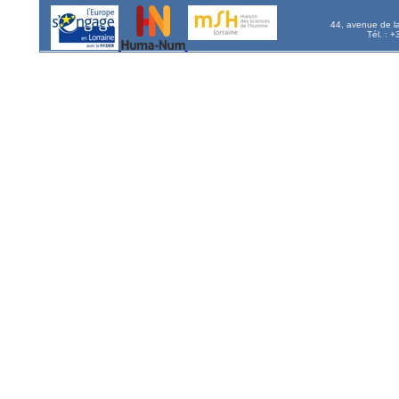
44, avenue de l
Tél. : 