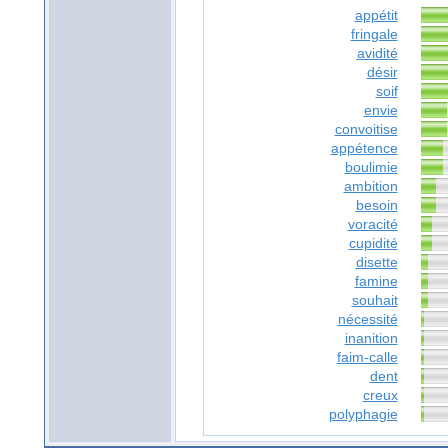
appétit
fringale
avidité
désir
soif
envie
convoitise
appétence
boulimie
ambition
besoin
voracité
cupidité
disette
famine
souhait
nécessité
inanition
faim-calle
dent
creux
polyphagie