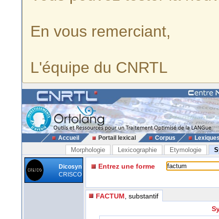
En vous remerciant,
L'équipe du CNRTL
Accueil
Portail lexical
Corpus
Lexique
Morphologie
Lexicographie
Etymologie
S
Entrez une forme
Dicosyn
CRISCO
FACTUM
, substantif
Sy