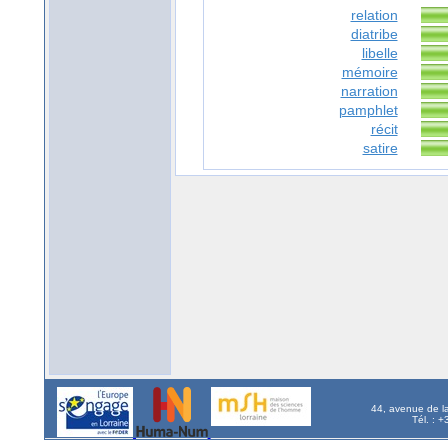
relation
diatribe
libelle
mémoire
narration
pamphlet
récit
satire
44, avenue de l
Tél. : 