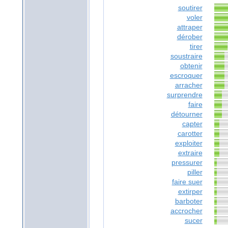
soutirer
voler
attraper
dérober
tirer
soustraire
obtenir
escroquer
arracher
surprendre
faire
détourner
capter
carotter
exploiter
extraire
pressurer
piller
faire suer
extirper
barboter
accrocher
sucer