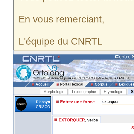
En vous remerciant,
L'équipe du CNRTL
Accueil
Portail lexical
Corpus
Lexique
Morphologie
Lexicographie
Etymologie
S
Entrez une forme
Dicosyn
CRISCO
EXTORQUER
, verbe
S