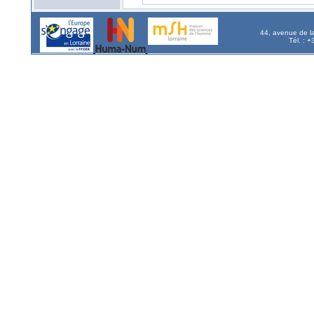
44, avenue de l
Tél. : 