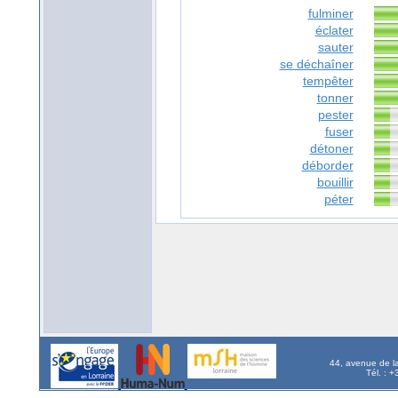
fulminer
éclater
sauter
se déchaîner
tempêter
tonner
pester
fuser
détoner
déborder
bouillir
péter
44, avenue de l
Tél. : 