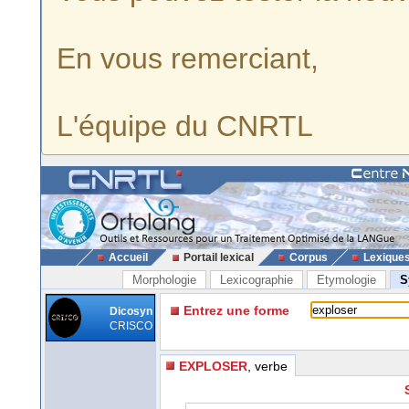
En vous remerciant,
L'équipe du CNRTL
Accueil
Portail lexical
Corpus
Lexique
Morphologie
Lexicographie
Etymologie
S
Entrez une forme
Dicosyn
CRISCO
EXPLOSER
, verbe