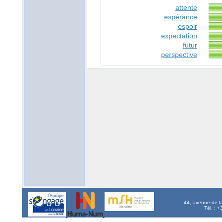
attente
espérance
espoir
expectation
futur
perspective
44, avenue de l
Tél. : 