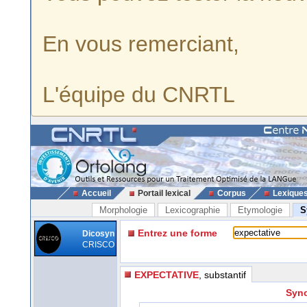
En vous remerciant,
L'équipe du CNRTL
Accueil
Portail lexical
Corpus
Lexique
Morphologie
Lexicographie
Etymologie
S
Entrez une forme
Dicosyn
CRISCO
EXPECTATIVE
, substantif
Syno