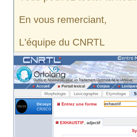
En vous remerciant,
L'équipe du CNRTL
Accueil
Portail lexical
Corpus
Lexique
Morphologie
Lexicographie
Etymologie
S
Entrez une forme
Dicosyn
CRISCO
EXHAUSTIF
, adjectif
Sy