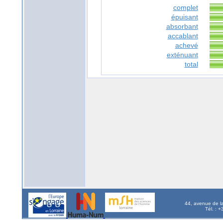
complet
épuisant
absorbant
accablant
achevé
exténuant
total
44, avenue de l
Tél. : 