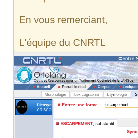
En vous remerciant,
L'équipe du CNRTL
Accueil
Portail lexical
Corpus
Lexique
Morphologie
Lexicographie
Etymologie
S
Entrez une forme
Dicosyn
CRISCO
ESCARPEMENT
, substantif
Syno