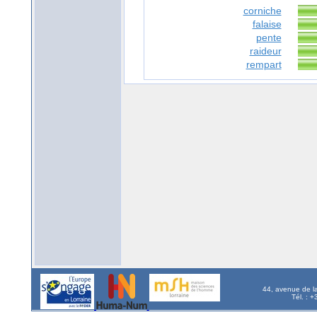
corniche
falaise
pente
raideur
rempart
44, avenue de l
Tél. : 