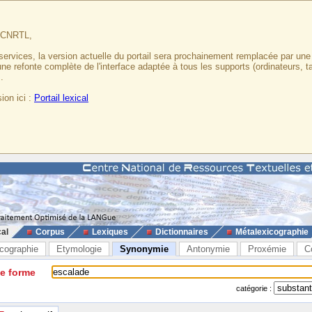
u CNRTL,
services, la version actuelle du portail sera prochainement remplacée par un
 une refonte complète de l'interface adaptée à tous les supports (ordinateurs, t
.
ion ici :
Portail lexical
cal
Corpus
Lexiques
Dictionnaires
Métalexicographie
cographie
Etymologie
Synonymie
Antonymie
Proxémie
C
ne forme
catégorie :