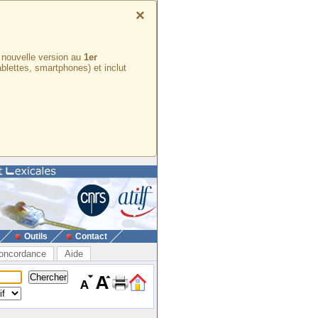
×
e nouvelle version au
1er
ablettes, smartphones) et inclut
Outils
Contact
oncordance
Aide