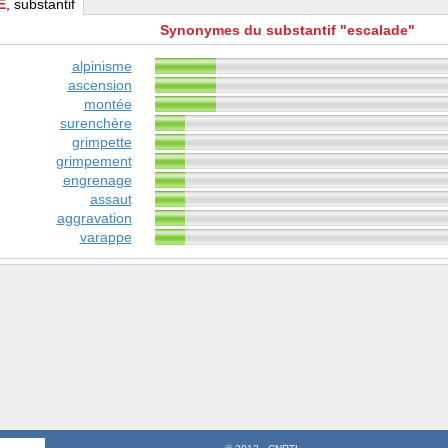
E
, substantif
Synonymes du substantif "escalade"
alpinisme
ascension
montée
surenchère
grimpette
grimpement
engrenage
assaut
aggravation
varappe