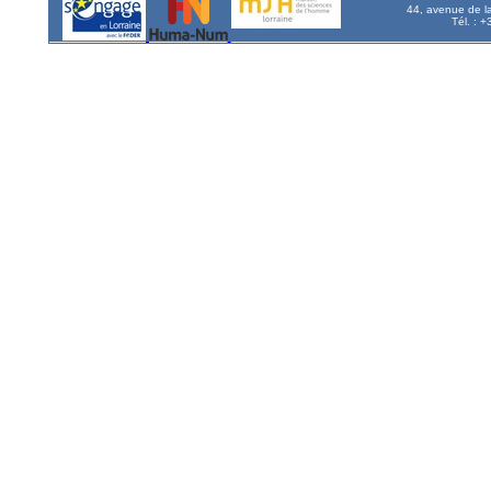
44, avenue de l
Tél. : 