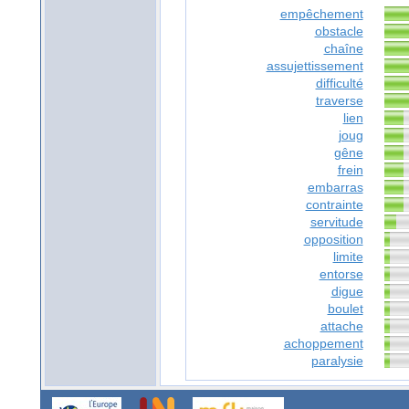
empêchement
obstacle
chaîne
assujettissement
difficulté
traverse
lien
joug
gêne
frein
embarras
contrainte
servitude
opposition
limite
entorse
digue
boulet
attache
achoppement
paralysie