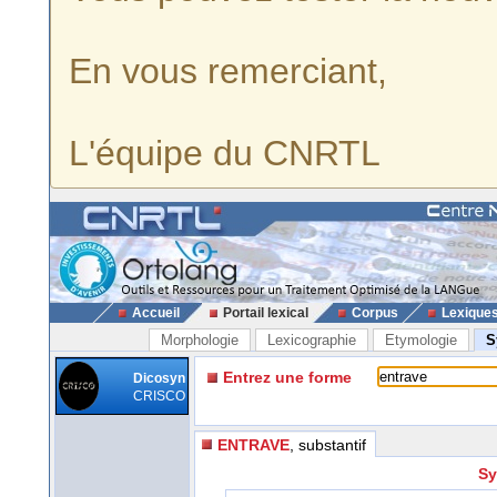
En vous remerciant,
L'équipe du CNRTL
Accueil
Portail lexical
Corpus
Lexique
Morphologie
Lexicographie
Etymologie
S
Entrez une forme
Dicosyn
CRISCO
ENTRAVE
, substantif
Sy