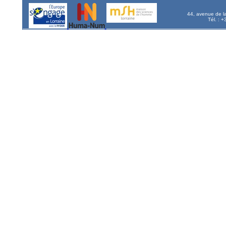
44, avenue de l
Tél. : 