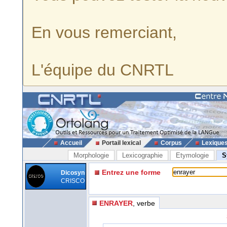
En vous remerciant,
L'équipe du CNRTL
Accueil
Portail lexical
Corpus
Lexique
Morphologie
Lexicographie
Etymologie
S
Entrez une forme
Dicosyn
CRISCO
ENRAYER
, verbe