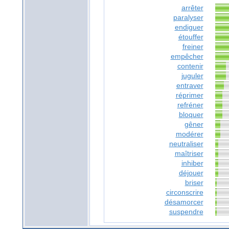
arrêter
paralyser
endiguer
étouffer
freiner
empêcher
contenir
juguler
entraver
réprimer
refréner
bloquer
gêner
modérer
neutraliser
maîtriser
inhiber
déjouer
briser
circonscrire
désamorcer
suspendre