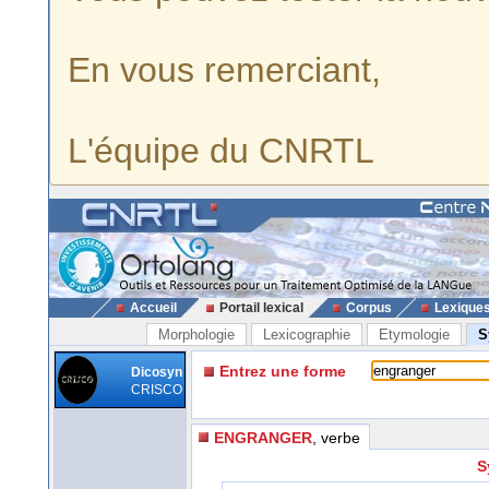
En vous remerciant,
L'équipe du CNRTL
Accueil
Portail lexical
Corpus
Lexique
Morphologie
Lexicographie
Etymologie
S
Entrez une forme
Dicosyn
CRISCO
ENGRANGER
, verbe
S