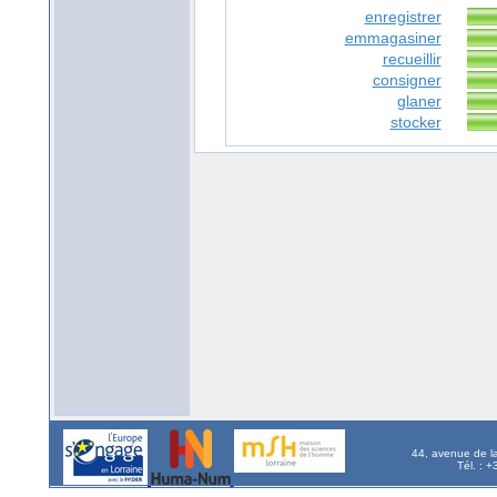
enregistrer
emmagasiner
recueillir
consigner
glaner
stocker
44, avenue de l
Tél. : 