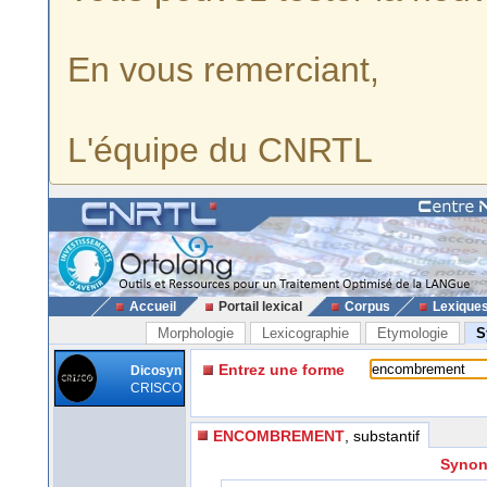
En vous remerciant,
L'équipe du CNRTL
Accueil
Portail lexical
Corpus
Lexique
Morphologie
Lexicographie
Etymologie
S
Entrez une forme
Dicosyn
CRISCO
ENCOMBREMENT
, substantif
Synon