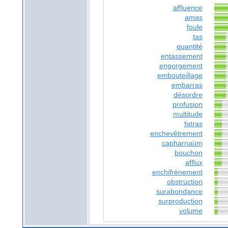
affluence
amas
foule
tas
quantité
entassement
engorgement
embouteillage
embarras
désordre
profusion
multitude
fatras
enchevêtrement
capharnaüm
bouchon
afflux
enchifrènement
obstruction
surabondance
surproduction
volume