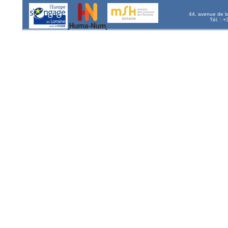
44, avenue de l
Tél. : 