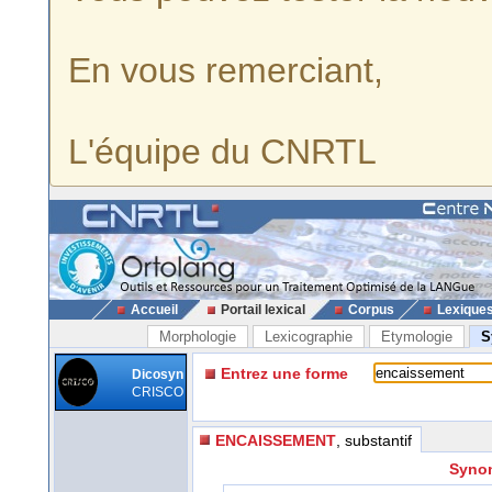
En vous remerciant,
L'équipe du CNRTL
Accueil
Portail lexical
Corpus
Lexique
Morphologie
Lexicographie
Etymologie
S
Entrez une forme
Dicosyn
CRISCO
ENCAISSEMENT
, substantif
Synon