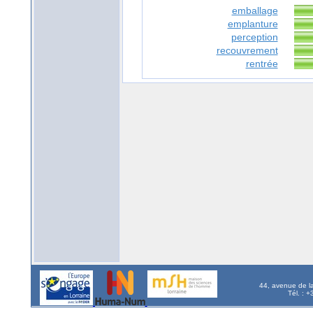
emballage
emplanture
perception
recouvrement
rentrée
44, avenue de l
Tél. : 