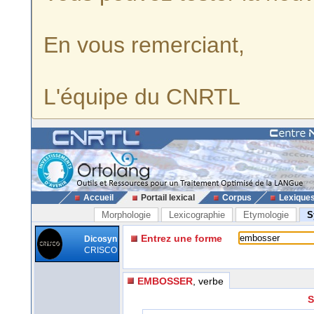
En vous remerciant,
L'équipe du CNRTL
Accueil
Portail lexical
Corpus
Lexique
Morphologie
Lexicographie
Etymologie
S
Entrez une forme
Dicosyn
CRISCO
EMBOSSER
, verbe
S