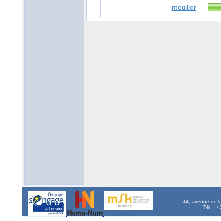
mouiller
44, avenue de l
Tél. : 