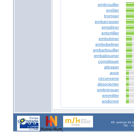
embrouiller
enjôler
tromper
embarrasser
empêtrer
entortiller
embobiner
embobeliner
embarbouiller
embabouiner
compliquer
attraper
avoir
circonvenir
désorienter
embringuer
emmêler
endormir
44, avenue de l
Tél. : 