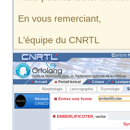
En vous remerciant,
L'équipe du CNRTL
Accueil
Portail lexical
Corpus
Lexique
Morphologie
Lexicographie
Etymologie
S
Entrez une forme
Dicosyn
CRISCO
EMBERLIFICOTER
, verbe
Syn