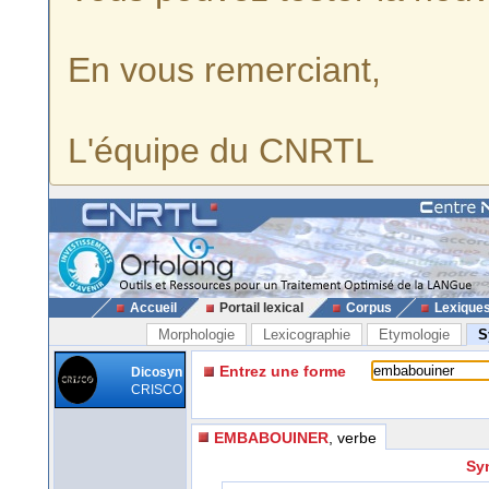
En vous remerciant,
L'équipe du CNRTL
Accueil
Portail lexical
Corpus
Lexique
Morphologie
Lexicographie
Etymologie
S
Entrez une forme
Dicosyn
CRISCO
EMBABOUINER
, verbe
Sy