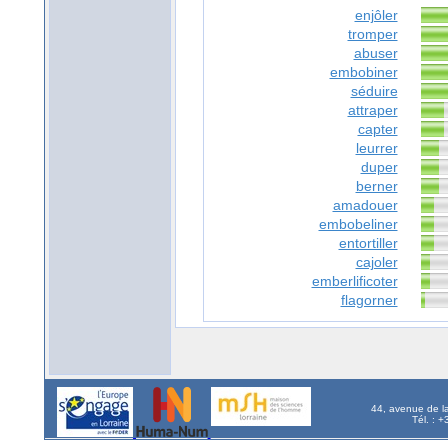
enjôler
tromper
abuser
embobiner
séduire
attraper
capter
leurrer
duper
berner
amadouer
embobeliner
entortiller
cajoler
emberlificoter
flagorner
44, avenue de l
Tél. : 