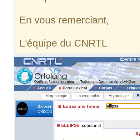
En vous remerciant,
L'équipe du CNRTL
Accueil
Portail lexical
Corpus
Lexique
Morphologie
Lexicographie
Etymologie
S
Entrez une forme
Dicosyn
CRISCO
ELLIPSE
, substantif
Sy