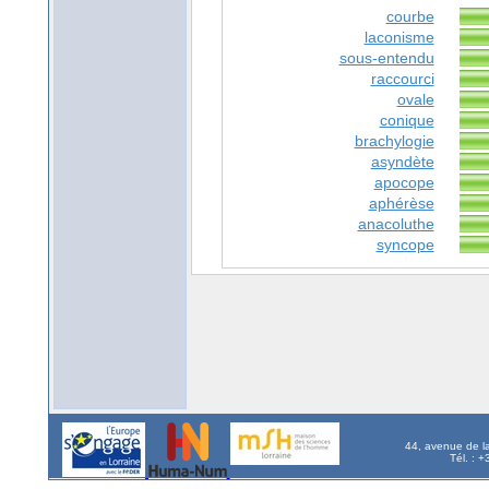
courbe
laconisme
sous-entendu
raccourci
ovale
conique
brachylogie
asyndète
apocope
aphérèse
anacoluthe
syncope
44, avenue de l
Tél. : 