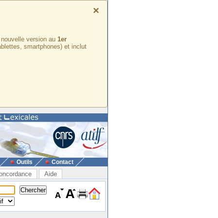
×
e nouvelle version au
1er
ablettes, smartphones) et inclut
Outils
Contact
oncordance
Aide