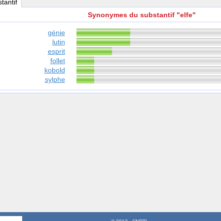
stantif
Synonymes du substantif "elfe"
génie
lutin
esprit
follet
kobold
sylphe