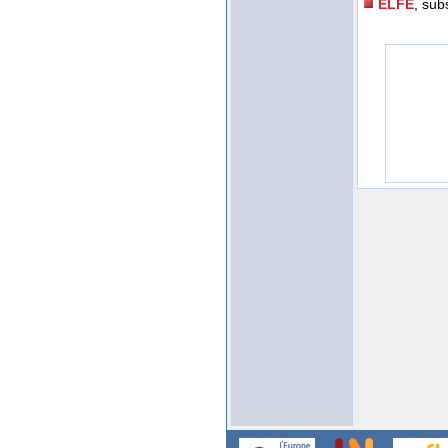
ELFE
, sub