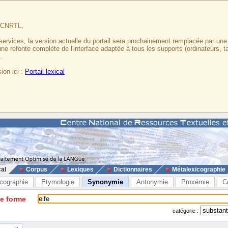
u CNRTL,
services, la version actuelle du portail sera prochainement remplacée par un
 une refonte complète de l'interface adaptée à tous les supports (ordinateurs, t
.
ion ici :
Portail lexical
cal
Corpus
Lexiques
Dictionnaires
Métalexicographie
cographie
Etymologie
Synonymie
Antonymie
Proxémie
C
ne forme
catégorie :