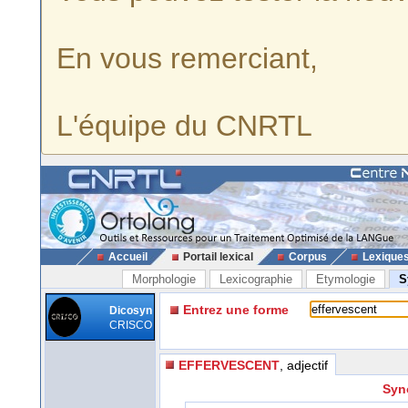
En vous remerciant,
L'équipe du CNRTL
Accueil
Portail lexical
Corpus
Lexique
Morphologie
Lexicographie
Etymologie
S
Entrez une forme
Dicosyn
CRISCO
EFFERVESCENT
, adjectif
Syno