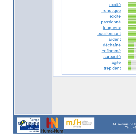
exalté
frénétique
excité
passionné
fougueux
bouillonnant
ardent
déchaîné
enflammé
surexcité
agité
trépidant
44, avenue de l
Tél. : 