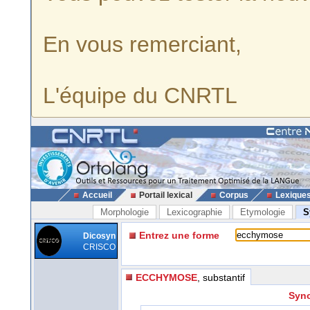
En vous remerciant,
L'équipe du CNRTL
Accueil
Portail lexical
Corpus
Lexique
Morphologie
Lexicographie
Etymologie
S
Entrez une forme
Dicosyn
CRISCO
ECCHYMOSE
, substantif
Syn