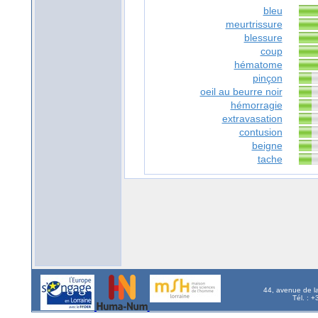
bleu
meurtrissure
blessure
coup
hématome
pinçon
oeil au beurre noir
hémorragie
extravasation
contusion
beigne
tache
44, avenue de l
Tél. : 