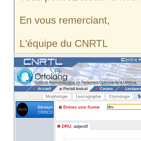
En vous remerciant,
L'équipe du CNRTL
Accueil
Portail lexical
Corpus
Lexique
Morphologie
Lexicographie
Etymologie
S
Entrez une forme
Dicosyn
CRISCO
DRU
, adjectif