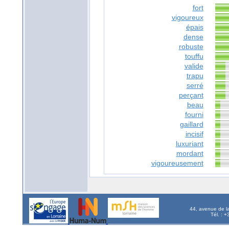
fort
vigoureux
épais
dense
robuste
touffu
valide
trapu
serré
perçant
beau
fourni
gaillard
incisif
luxuriant
mordant
vigoureusement
44, avenue de l
Tél. : 