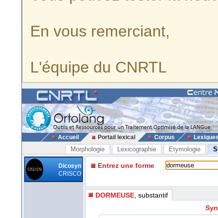
En vous remerciant,
L'équipe du CNRTL
Accueil
Portail lexical
Corpus
Lexique
Morphologie
Lexicographie
Etymologie
S
Entrez une forme
Dicosyn
CRISCO
DORMEUSE
, substantif
Syn