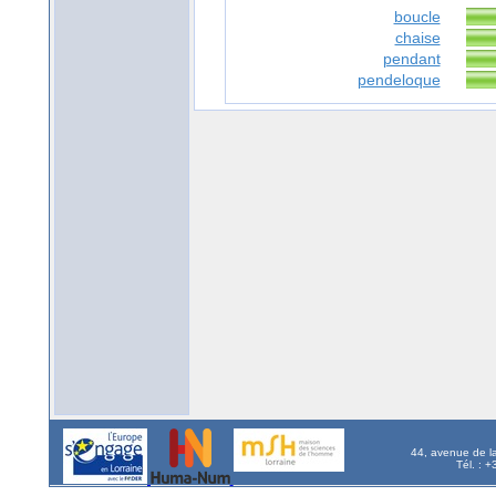
boucle
chaise
pendant
pendeloque
44, avenue de l
Tél. : 