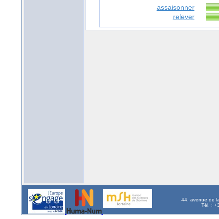
assaisonner
relever
44, avenue de l
Tél. : 