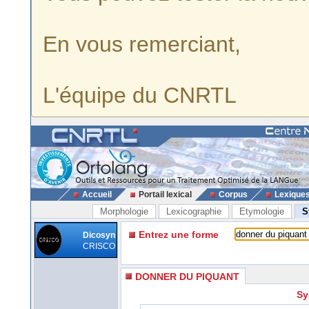
En vous remerciant,
L'équipe du CNRTL
Accueil
Portail lexical
Corpus
Lexique
Morphologie
Lexicographie
Etymologie
S
Entrez une forme
Dicosyn
CRISCO
DONNER DU PIQUANT
Sy