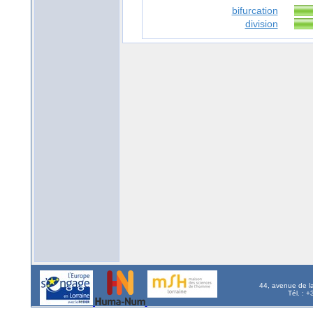
bifurcation
division
44, avenue de l
Tél. : 