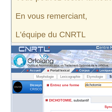
En vous remerciant,
L'équipe du CNRTL
Accueil
Portail lexical
Corpus
Lexique
Morphologie
Lexicographie
Etymologie
S
Entrez une forme
Dicosyn
CRISCO
DICHOTOMIE
, substantif
Syno