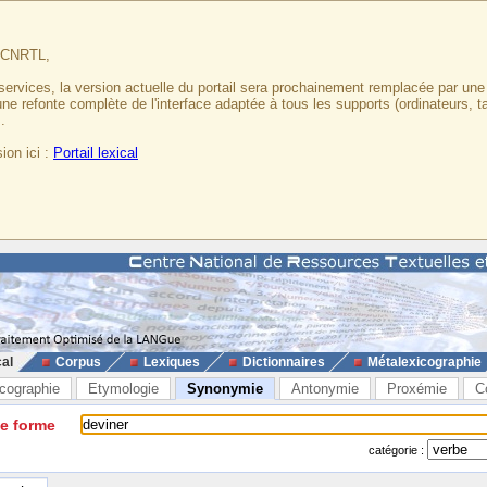
u CNRTL,
services, la version actuelle du portail sera prochainement remplacée par un
 une refonte complète de l'interface adaptée à tous les supports (ordinateurs, t
.
ion ici :
Portail lexical
cal
Corpus
Lexiques
Dictionnaires
Métalexicographie
cographie
Etymologie
Synonymie
Antonymie
Proxémie
C
ne forme
catégorie :