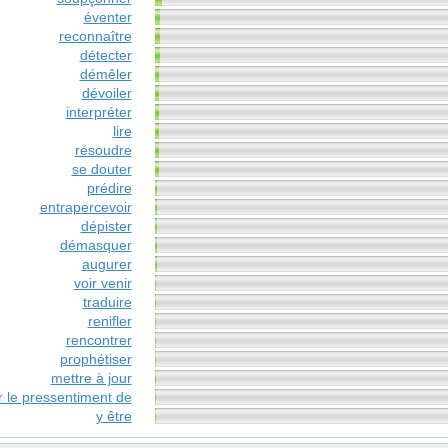
éventer
reconnaître
détecter
démêler
dévoiler
interpréter
lire
résoudre
se douter
prédire
entrapercevoir
dépister
démasquer
augurer
voir venir
traduire
renifler
rencontrer
prophétiser
mettre à jour
r le pressentiment de
y être