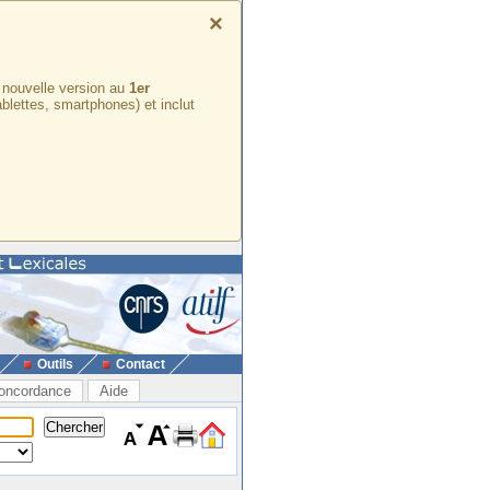
×
e nouvelle version au
1er
ablettes, smartphones) et inclut
Outils
Contact
oncordance
Aide