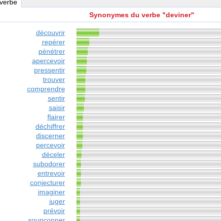
 verbe
Synonymes du verbe "deviner"
découvrir
repérer
pénétrer
apercevoir
pressentir
trouver
comprendre
sentir
saisir
flairer
déchiffrer
discerner
percevoir
déceler
subodorer
entrevoir
conjecturer
imaginer
juger
prévoir
soupçonner