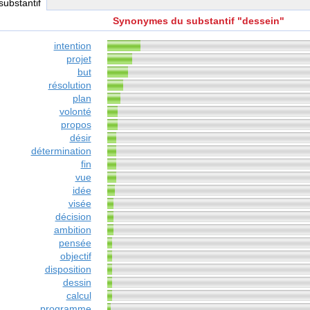
 substantif
Synonymes du substantif "dessein"
intention
projet
but
résolution
plan
volonté
propos
désir
détermination
fin
vue
idée
visée
décision
ambition
pensée
objectif
disposition
dessin
calcul
programme