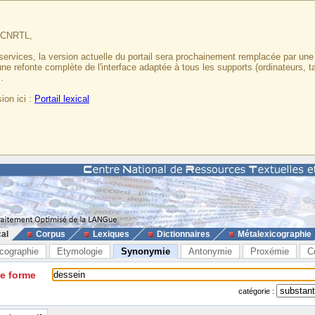
u CNRTL,
services, la version actuelle du portail sera prochainement remplacée par un
 une refonte complète de l'interface adaptée à tous les supports (ordinateurs, t
.
ion ici :
Portail lexical
cal
Corpus
Lexiques
Dictionnaires
Métalexicographie
cographie
Etymologie
Synonymie
Antonymie
Proxémie
C
ne forme
catégorie :