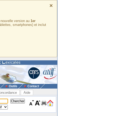
×
e nouvelle version au
1er
ablettes, smartphones) et inclut
Outils
Contact
oncordance
Aide