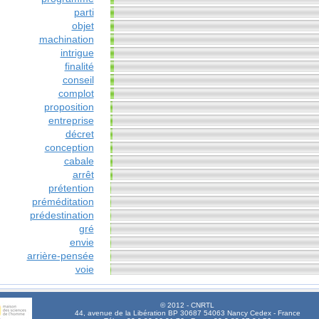
parti
objet
machination
intrigue
finalité
conseil
complot
proposition
entreprise
décret
conception
cabale
arrêt
prétention
préméditation
prédestination
gré
envie
arrière-pensée
voie
© 2012 - CNRTL
44, avenue de la Libération BP 30687 54063 Nancy Cedex - France