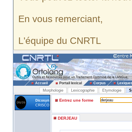
En vous remerciant,
L'équipe du CNRTL
Accueil
Portail lexical
Corpus
Lexique
Morphologie
Lexicographie
Etymologie
S
Entrez une forme
Dicosyn
CRISCO
DERJEAU