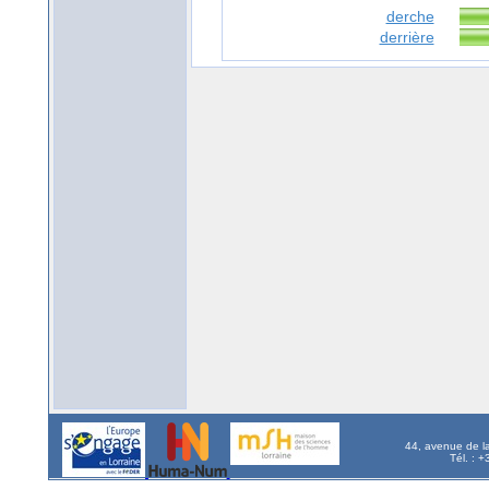
derche
derrière
44, avenue de l
Tél. : 