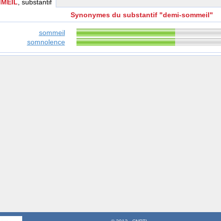
MMEIL
, substantif
Synonymes du substantif "demi-sommeil"
sommeil
somnolence