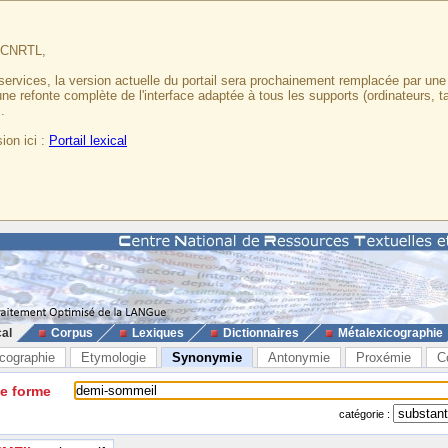
u CNRTL,
services, la version actuelle du portail sera prochainement remplacée par un
 une refonte complète de l'interface adaptée à tous les supports (ordinateurs, t
.
ion ici :
Portail lexical
cal
Corpus
Lexiques
Dictionnaires
Métalexicographie
cographie
Etymologie
Synonymie
Antonymie
Proxémie
C
ne forme
catégorie :