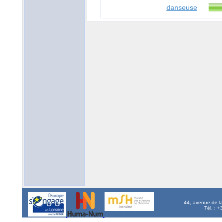
danseuse
44, avenue de l
Tél. : 