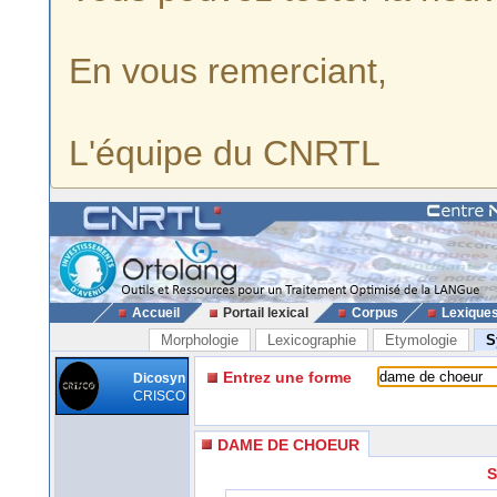
En vous remerciant,
L'équipe du CNRTL
Accueil
Portail lexical
Corpus
Lexique
Morphologie
Lexicographie
Etymologie
S
Entrez une forme
Dicosyn
CRISCO
DAME DE CHOEUR
S