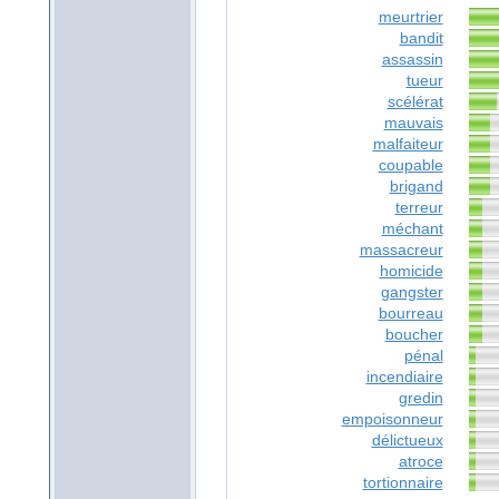
meurtrier
bandit
assassin
tueur
scélérat
mauvais
malfaiteur
coupable
brigand
terreur
méchant
massacreur
homicide
gangster
bourreau
boucher
pénal
incendiaire
gredin
empoisonneur
délictueux
atroce
tortionnaire