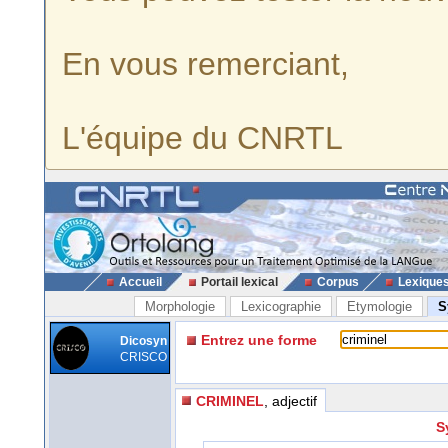
En vous remerciant,
L'équipe du CNRTL
Accueil
Portail lexical
Corpus
Lexique
Morphologie
Lexicographie
Etymologie
S
Entrez une forme
Dicosyn
CRISCO
CRIMINEL
, adjectif
S