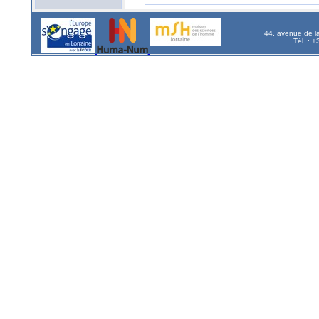
44, avenue de l
Tél. : 