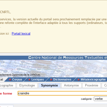
u CNRTL,
services, la version actuelle du portail sera prochainement remplacée par un
 une refonte complète de l'interface adaptée à tous les supports (ordinateurs, t
.
ion ici :
Portail lexical
cal
Corpus
Lexiques
Dictionnaires
Métalexicographie
cographie
Etymologie
Synonymie
Antonymie
Proxémie
C
ne forme
catégorie :