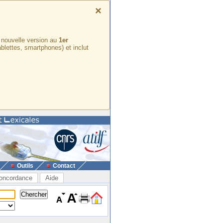
×
e nouvelle version au
1er
ablettes, smartphones) et inclut
Outils
Contact
oncordance
Aide