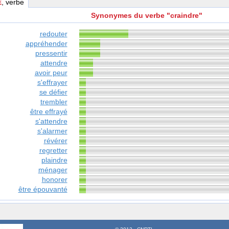
E
, verbe
Synonymes du verbe "craindre"
redouter
appréhender
pressentir
attendre
avoir peur
s'effrayer
se défier
trembler
être effrayé
s'attendre
s'alarmer
révérer
regretter
plaindre
ménager
honorer
être épouvanté