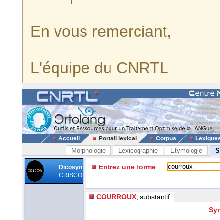
En vous remerciant,
L'équipe du CNRTL
Accueil
Portail lexical
Corpus
Lexique
Morphologie
Lexicographie
Etymologie
S
Entrez une forme
Dicosyn
CRISCO
COURROUX
, substantif
Syn