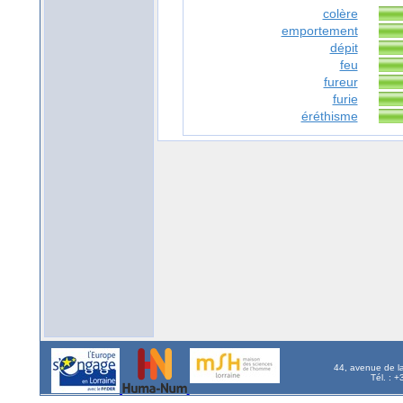
colère
emportement
dépit
feu
fureur
furie
éréthisme
44, avenue de l
Tél. : 