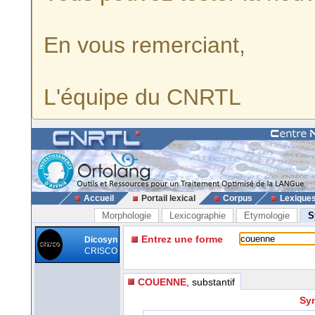
En vous remerciant,
L'équipe du CNRTL
Accueil
Portail lexical
Corpus
Lexique
Morphologie
Lexicographie
Etymologie
S
Entrez une forme
Dicosyn
CRISCO
COUENNE
, substantif
Sy