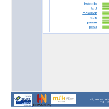
imbécile
lard
maladroit
niais
panne
peau
44, avenue de l
Tél. : 