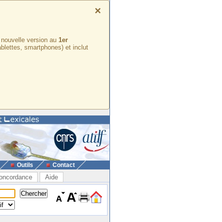
×
e nouvelle version au
1er
ablettes, smartphones) et inclut
Outils
Contact
oncordance
Aide