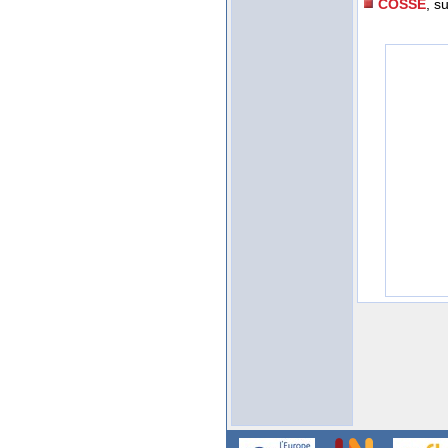
COSSE
, s