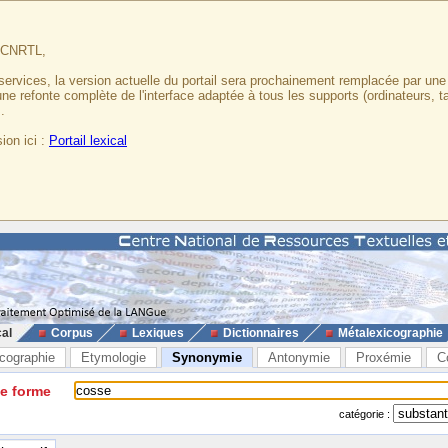
u CNRTL,
services, la version actuelle du portail sera prochainement remplacée par un
 une refonte complète de l'interface adaptée à tous les supports (ordinateurs, t
.
ion ici :
Portail lexical
cal
Corpus
Lexiques
Dictionnaires
Métalexicographie
cographie
Etymologie
Synonymie
Antonymie
Proxémie
C
ne forme
catégorie :