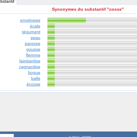
ubstantif
Synonymes du substantif "cosse"
enveloppe
écale
tégument
peau
paresse
gousse
flemme
fainéantise
cagnardise
bogue
balle
écosse