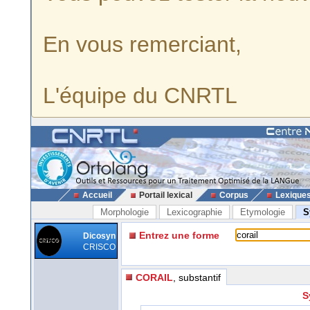
En vous remerciant,
L'équipe du CNRTL
Accueil
Portail lexical
Corpus
Lexique
Morphologie
Lexicographie
Etymologie
S
Entrez une forme
Dicosyn
CRISCO
CORAIL
, substantif
S