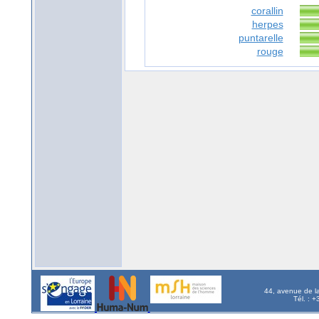
corallin
herpes
puntarelle
rouge
44, avenue de l
Tél. : 