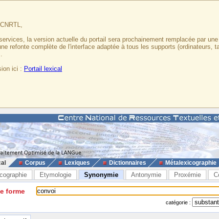
u CNRTL,
services, la version actuelle du portail sera prochainement remplacée par un
 une refonte complète de l'interface adaptée à tous les supports (ordinateurs, t
.
ion ici :
Portail lexical
cal
Corpus
Lexiques
Dictionnaires
Métalexicographie
cographie
Etymologie
Synonymie
Antonymie
Proxémie
C
ne forme
catégorie :