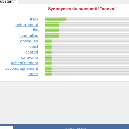
substantif
Synonymes du substantif "convoi"
train
enterrement
file
funérailles
obsèques
deuil
charroi
caravane
acheminement
accompagnement
rame