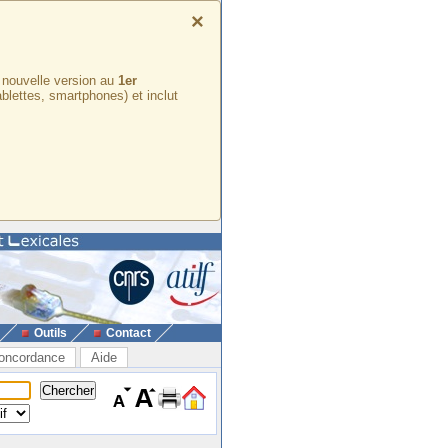
×
e nouvelle version au
1er
ablettes, smartphones) et inclut
Outils
Contact
oncordance
Aide