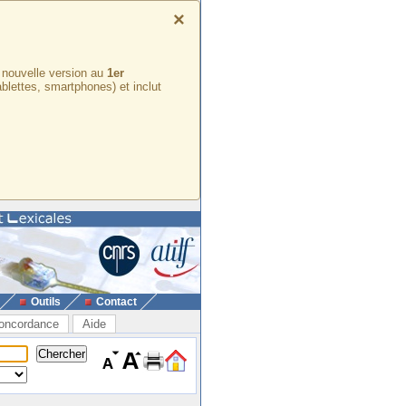
×
e nouvelle version au
1er
ablettes, smartphones) et inclut
Outils
Contact
oncordance
Aide