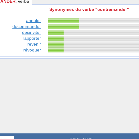
ANDER
, verbe
Synonymes du verbe "contremander"
annuler
décommander
désinviter
rapporter
revenir
révoquer