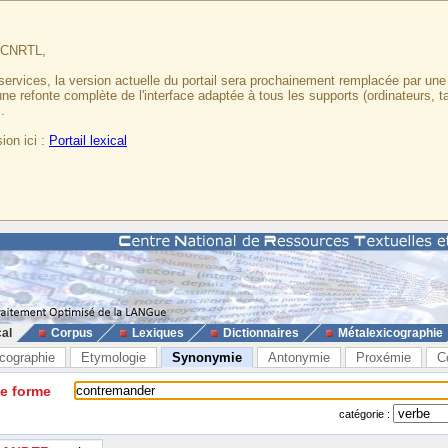
u CNRTL,
services, la version actuelle du portail sera prochainement remplacée par un
 une refonte complète de l'interface adaptée à tous les supports (ordinateurs, t
.
ion ici :
Portail lexical
cal
Corpus
Lexiques
Dictionnaires
Métalexicographie
cographie
Etymologie
Synonymie
Antonymie
Proxémie
C
ne forme
catégorie :