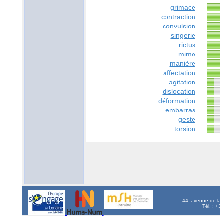
grimace
contraction
convulsion
singerie
rictus
mime
manière
affectation
agitation
dislocation
déformation
embarras
geste
torsion
44, avenue de l
Tél. : 