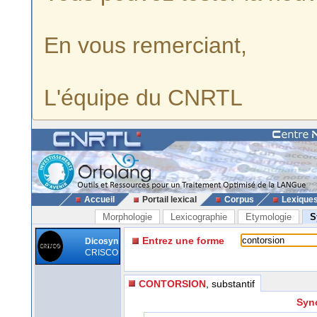
En vous remerciant,
L'équipe du CNRTL
Accueil
Portail lexical
Corpus
Lexique
Morphologie
Lexicographie
Etymologie
S
Entrez une forme
Dicosyn
CRISCO
CONTORSION
, substantif
Syn