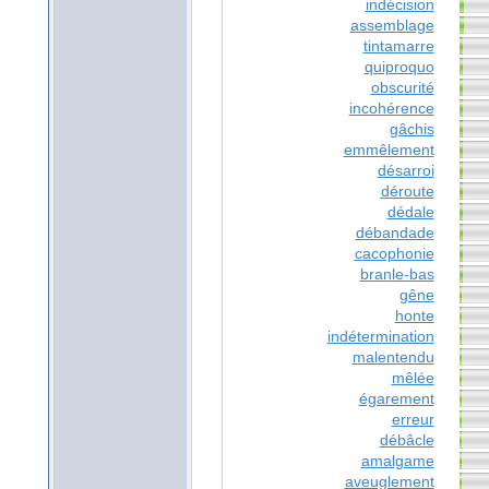
indécision
assemblage
tintamarre
quiproquo
obscurité
incohérence
gâchis
emmêlement
désarroi
déroute
dédale
débandade
cacophonie
branle-bas
gêne
honte
indétermination
malentendu
mêlée
égarement
erreur
débâcle
amalgame
aveuglement