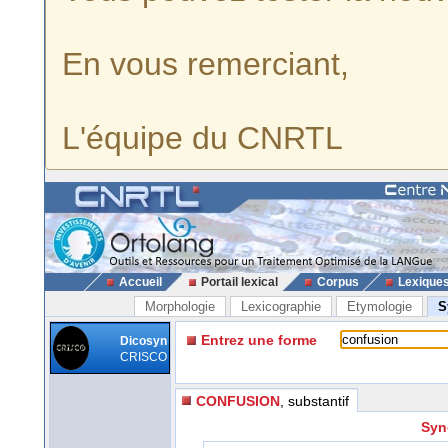
En vous remerciant,
L'équipe du CNRTL
Accueil
Portail lexical
Corpus
Lexique
Morphologie
Lexicographie
Etymologie
S
Entrez une forme
Dicosyn
CRISCO
CONFUSION
, substantif
Syn