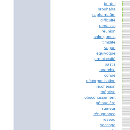
bordel
brouhaha
capharnaüm
difficulté
ramassis
réunion
salmigondis
timidité
vague
équivoque
promiscuité
pastis
anarchie
cohue
désorganisation
incohésion
méprise
obscurcissement
pétaudière
rumeur
répugnance
réseau
saccage