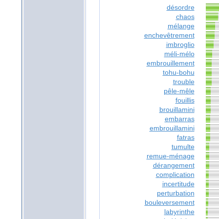
désordre
chaos
mélange
enchevêtrement
imbroglio
méli-mélo
embrouillement
tohu-bohu
trouble
pêle-mêle
fouillis
brouillamini
embarras
embrouillamini
fatras
tumulte
remue-ménage
dérangement
complication
incertitude
perturbation
bouleversement
labyrinthe