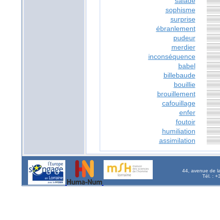
salade
sophisme
surprise
ébranlement
pudeur
merdier
inconséquence
babel
billebaude
bouillie
brouillement
cafouillage
enfer
foutoir
humiliation
assimilation
44, avenue de l
Tél. : 