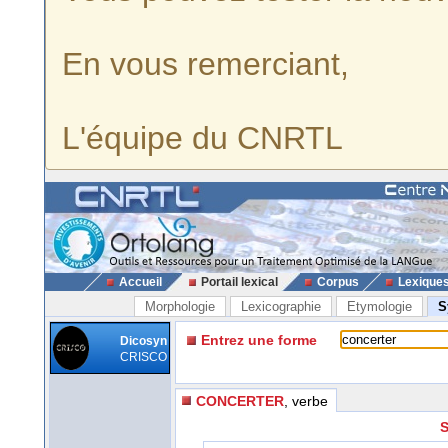
En vous remerciant,
L'équipe du CNRTL
Accueil
Portail lexical
Corpus
Lexique
Morphologie
Lexicographie
Etymologie
S
Entrez une forme
Dicosyn
CRISCO
CONCERTER
, verbe
S