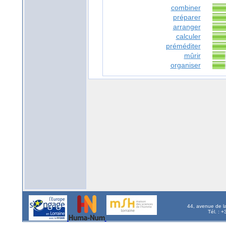
combiner
préparer
arranger
calculer
préméditer
mûrir
organiser
44, avenue de l
Tél. : 