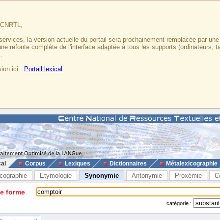
u CNRTL,
services, la version actuelle du portail sera prochainement remplacée par un
 une refonte complète de l'interface adaptée à tous les supports (ordinateurs, t
.
ion ici :
Portail lexical
cal
Corpus
Lexiques
Dictionnaires
Métalexicographie
cographie
Etymologie
Synonymie
Antonymie
Proxémie
C
ne forme
catégorie :