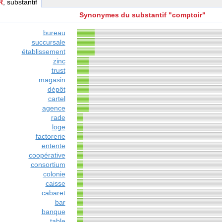
R
, substantif
Synonymes du substantif "comptoir"
bureau
succursale
établissement
zinc
trust
magasin
dépôt
cartel
agence
rade
loge
factorerie
entente
coopérative
consortium
colonie
caisse
cabaret
bar
banque
table