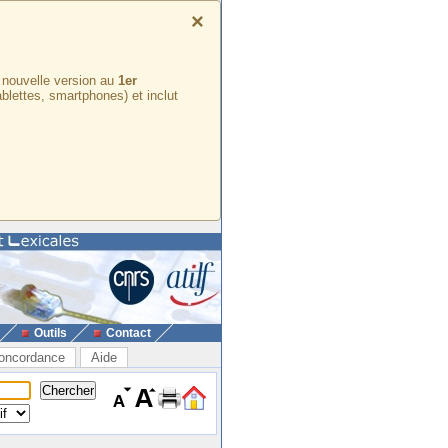
×
e nouvelle version au
1er
ablettes, smartphones) et inclut
Outils
Contact
oncordance
Aide