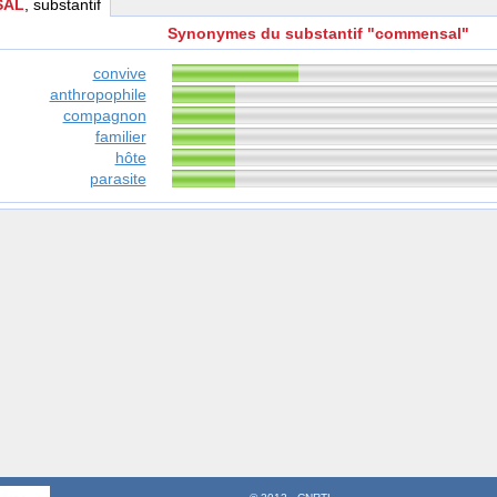
SAL
, substantif
Synonymes du substantif "commensal"
convive
anthropophile
compagnon
familier
hôte
parasite