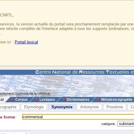
u CNRTL,
services, la version actuelle du portail sera prochainement remplacée par un
 une refonte complète de l'interface adaptée à tous les supports (ordinateurs, t
.
ion ici :
Portail lexical
cal
Corpus
Lexiques
Dictionnaires
Métalexicographie
cographie
Etymologie
Synonymie
Antonymie
Proxémie
C
ne forme
catégorie :