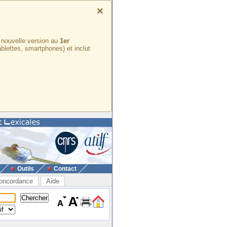
×
e nouvelle version au
1er
ablettes, smartphones) et inclut
Outils
Contact
oncordance
Aide