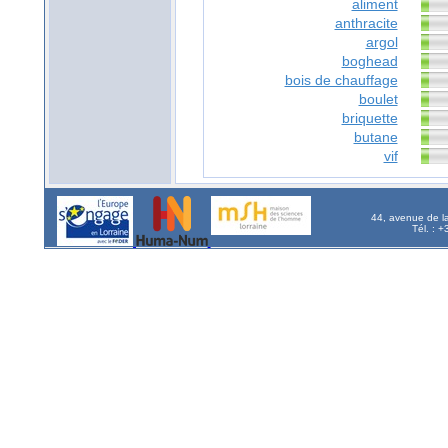
aliment
anthracite
argol
boghead
bois de chauffage
boulet
briquette
butane
vif
44, avenue de l
Tél. : 