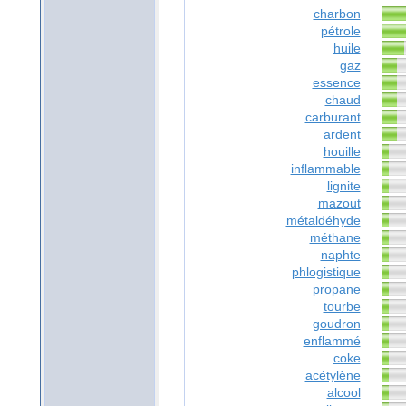
charbon
pétrole
huile
gaz
essence
chaud
carburant
ardent
houille
inflammable
lignite
mazout
métaldéhyde
méthane
naphte
phlogistique
propane
tourbe
goudron
enflammé
coke
acétylène
alcool