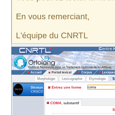
En vous remerciant,
L'équipe du CNRTL
Accueil
Portail lexical
Corpus
Lexique
Morphologie
Lexicographie
Etymologie
S
Entrez une forme
Dicosyn
CRISCO
COMA
, substantif
S