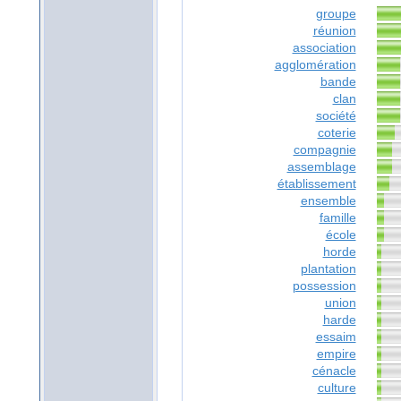
groupe
réunion
association
agglomération
bande
clan
société
coterie
compagnie
assemblage
établissement
ensemble
famille
école
horde
plantation
possession
union
harde
essaim
empire
cénacle
culture