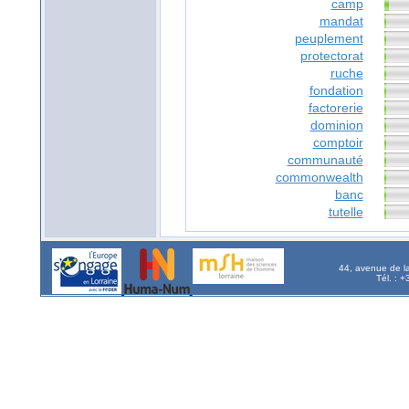
camp
mandat
peuplement
protectorat
ruche
fondation
factorerie
dominion
comptoir
communauté
commonwealth
banc
tutelle
44, avenue de l
Tél. : 