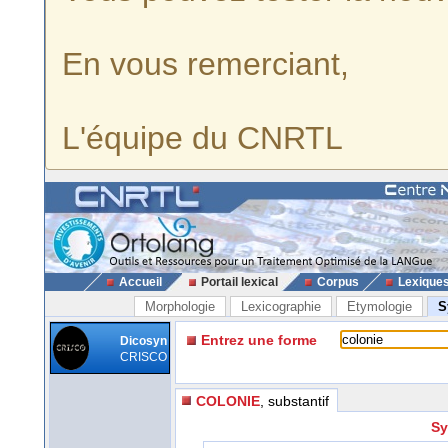
En vous remerciant,
L'équipe du CNRTL
Accueil
Portail lexical
Corpus
Lexique
Morphologie
Lexicographie
Etymologie
S
Entrez une forme
Dicosyn
CRISCO
COLONIE
, substantif
Sy